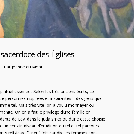
e sacerdoce des Églises
Par Jeanne du Mont
_____________________________________________________________________
rituel essentiel. Selon les très anciens écrits, ce
 de personnes inspirées et inspirantes ‒ des gens que
omme tel. Mais très vite, on a voulu monnayer ou
anité. On en a fait le privilège d’une famille en
ndants de Lévi dans le judaïsme) ou d’une caste choisie
 un certain niveau d’érudition ou tel et tel parcours
eants religieux. Et neuf fois sur dix, les femmes sont