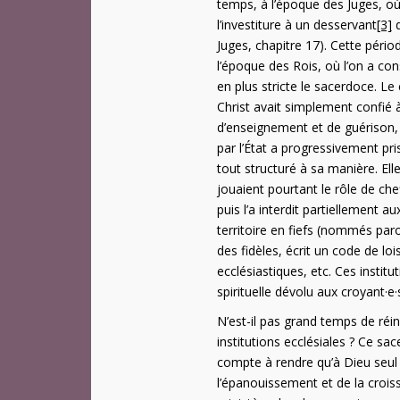
temps, à l’époque des Juges, où
l’investiture à un desservant
[3]
d
Juges, chapitre 17). Cette périod
l’époque des Rois, où l’on a con
en plus stricte le sacerdoce. Le 
Christ avait simplement confié
d’enseignement et de guérison, m
par l’État a progressivement pri
tout structuré à sa manière. Ell
jouaient pourtant le rôle de ch
puis l’a interdit partiellement a
territoire en fiefs (nommés paro
des fidèles, écrit un code de loi
ecclésiastiques, etc. Ces institu
spirituelle dévolu aux croyant·e·
N’est-il pas grand temps de réi
institutions ecclésiales ? Ce sa
compte à rendre qu’à Dieu seul 
l’épanouissement et de la croiss