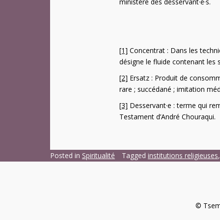
ministère des desservant·e·s.
[1]
Concentrat : Dans les techniqu
désigne le fluide contenant les
[2]
Ersatz : Produit de consomm
rare ; succédané ; imitation méd
[3]
Desservant·e : terme qui remp
Testament d’André Chouraqui.
Posted in
Spiritualité
Tagged
institutions religieuses
© Tsema