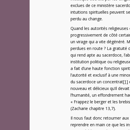
exclues de ce ministère sacerdo
intuitions spirituelles peuvent
perdu au change.
Quand les autorités religieuses 
progressivement de côté certain
un virage qui a vite dégénéré. M
perdues en route ? La gratuité d
qui rend apte au sacerdoce, l’abs
institution politique ou religi
a fait d’une haute fonction spiri
l’autorité et exclusif à une min
du sacerdoce un concentrat
[1]
d
nouveau et délicieux qu’il deva
l’humanité, un effondrement h
« Frappez le berger et les brebi
(Zacharie chapitre 13,7).
Il nous faut donc retourner aux 
reprendre en main ce que les inst