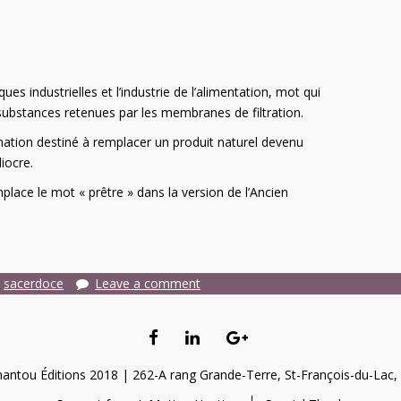
es industrielles et l’industrie de l’alimentation, mot qui
 substances retenues par les membranes de filtration.
ation destiné à remplacer un produit naturel devenu
iocre.
lace le mot « prêtre » dans la version de l’Ancien
,
sacerdoce
Leave a comment
FACEBOOK
LINKEDIN
GOOGLE+
TSEMANTOU
TSEMANTOU
ntou Éditions 2018 | 262-A rang Grande-Terre, St-François-du-Lac