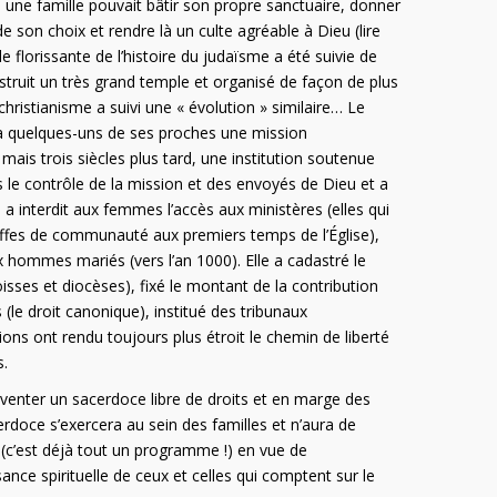
 une famille pouvait bâtir son propre sanctuaire, donner
e son choix et rendre là un culte agréable à Dieu (lire
e florissante de l’histoire du judaïsme a été suivie de
struit un très grand temple et organisé de façon de plus
christianisme a suivi une « évolution » similaire… Le
 à quelques-uns de ses proches une mission
ais trois siècles plus tard, une institution soutenue
s le contrôle de la mission et des envoyés de Dieu et a
e a interdit aux femmes l’accès aux ministères (elles qui
effes de communauté aux premiers temps de l’Église),
ux hommes mariés (vers l’an 1000). Elle a cadastré le
isses et diocèses), fixé le montant de la contribution
s (le droit canonique), institué des tribunaux
tions ont rendu toujours plus étroit le chemin de liberté
s.
nventer un sacerdoce libre de droits et en marge des
cerdoce s’exercera au sein des familles et n’aura de
(c’est déjà tout un programme !) en vue de
ance spirituelle de ceux et celles qui comptent sur le