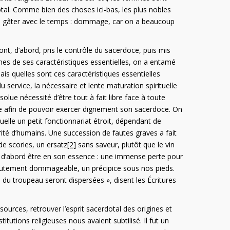
tal. Comme bien des choses ici-bas, les plus nobles
 se gâter avec le temps : dommage, car on a beaucoup
ont, d’abord, pris le contrôle du sacerdoce, puis mis
es de ses caractéristiques essentielles, on a entamé
ais quelles sont ces caractéristiques essentielles
u service, la nécessaire et lente maturation spirituelle
olue nécessité d’être tout à fait libre face à toute
euse afin de pouvoir exercer dignement son sacerdoce. On
tuelle un petit fonctionnariat étroit, dépendant de
orité d’humains. Une succession de fautes graves a fait
e scories, un ersatz
[2]
sans saveur, plutôt que le vin
it d’abord être en son essence : une immense perte pour
autement dommageable, un précipice sous nos pieds.
s du troupeau seront dispersées », disent les Écritures
sources, retrouver l’esprit sacerdotal des origines et
itutions religieuses nous avaient subtilisé. Il fut un