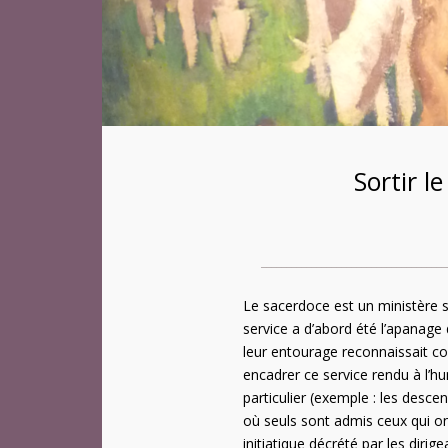
Sortir l
_____________________________________
Le sacerdoce est un ministère spi
service a d’abord été l’apanage
leur entourage reconnaissait c
encadrer ce service rendu à l’hum
particulier (exemple : les desce
où seuls sont admis ceux qui ont
initiatique décrété par les dirig