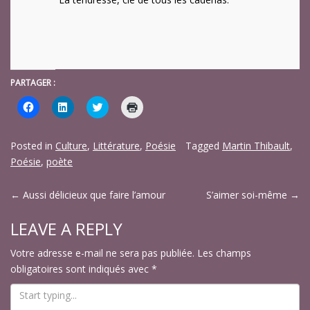
PARTAGER :
Cliquez
Cliquez
Cliquez
Cliquer
pour
pour
pour
pour
partager
partager
partager
imprimer(ouvre
sur
sur
sur
dans
Facebook(ouvre
LinkedIn(ouvre
Twitter(ouvre
une
Posted in
Culture
,
Littérature
,
Poésie
Tagged
Martin Thibault
,
dans
dans
dans
nouvelle
une
une
une
fenêtre)
Poésie
,
poète
nouvelle
nouvelle
nouvelle
fenêtre)
fenêtre)
fenêtre)
POST
←
Aussi délicieux que faire l’amour
S’aimer soi-même
→
NAVIGATION
LEAVE A REPLY
Votre adresse e-mail ne sera pas publiée.
Les champs
obligatoires sont indiqués avec
*