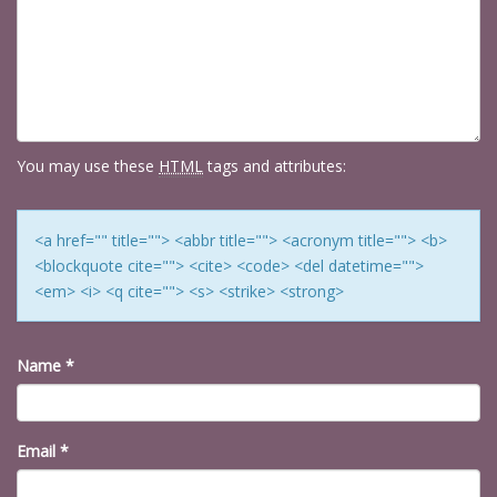
You may use these
HTML
tags and attributes:
<a href="" title=""> <abbr title=""> <acronym title=""> <b>
<blockquote cite=""> <cite> <code> <del datetime="">
<em> <i> <q cite=""> <s> <strike> <strong>
Name
*
Email
*